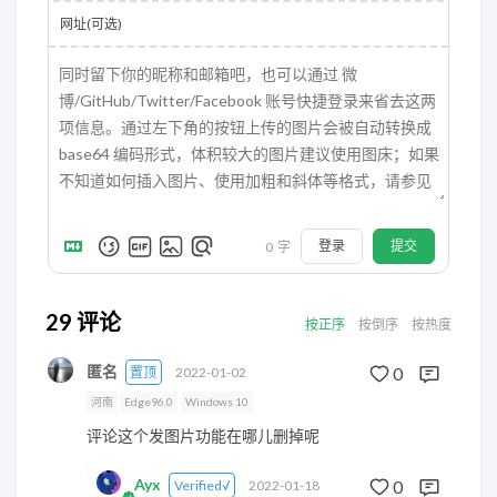
网址(可选)
登录
提交
0
字
29
评论
按正序
按倒序
按热度
匿名
0
置顶
2022-01-02
河南
Edge96.0
Windows 10
评论这个发图片功能在哪儿删掉呢
Ayx
0
Verified√
2022-01-18