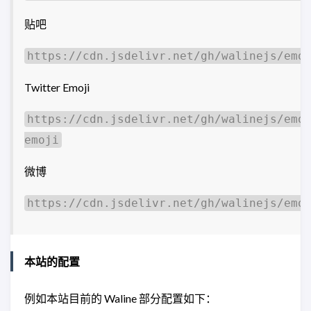
贴吧
https://cdn.jsdelivr.net/gh/walinejs/emo
Twitter Emoji
https://cdn.jsdelivr.net/gh/walinejs/emo
emoji
微博
https://cdn.jsdelivr.net/gh/walinejs/emo
本站的配置
例如本站目前的 Waline 部分配置如下：