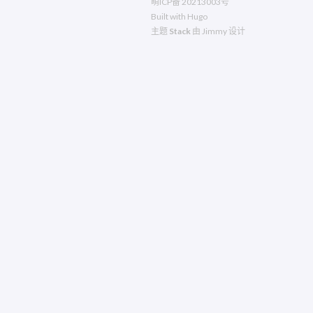
萌ICP备
20213003号
Built with
Hugo
主题
Stack
由
Jimmy
设计